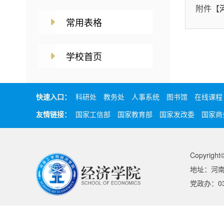
附件【
常用表格
学校首页
快速入口：
科研处
教务处
人事系统
图书馆
在线课程
友情链接：
国家工信部
国家教育部
国家发改委
国家商
Copyri
地址：河南
党政办：037