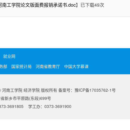
河南工学院论文版面费报销承诺书.doc
】已下载
49
次
就业网
务部
国家统计局
河南省教育厅
中国大学慕课
ght© 河南工学院 经济学院 版权所有 备案号：豫ICP备17035762-1号
省新乡市平原路(东段)699号
3-3691805 学工办：0373-3691900