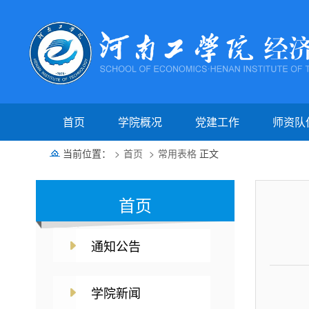
首页
学院概况
党建工作
师资队
当前位置：
首页
常用表格
正文
学院简介
组织机构
教授博
学院领导
党建信息
金融数学
首页
学院机构
学习园地
商务经济学
规章制度
跨境电子商
通知公告
工会动态
学生工作
学院新闻