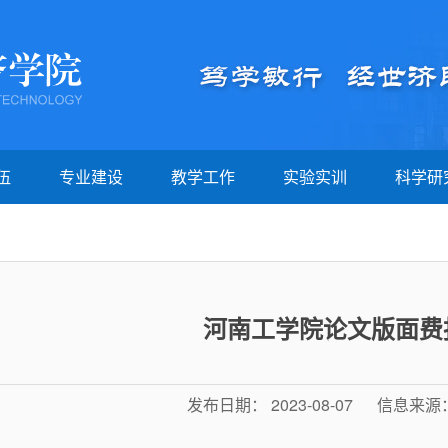
伍
专业建设
教学工作
实验实训
科学研
士
金融数学
教学动态
校内实验室
科研诚
教研室
商务经济学
课程思政
校外实习基地
科研动
教研室
跨境电子商务
教学成果
校企合作
科研成
河南工学院论文版面费
务教研室
电子商务（专科）
安全管理
科研平
办公室
国际经济与贸易（专科）
实践教学文件下载
资源下
发布日期： 2023-08-07
信息来源