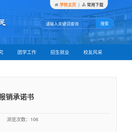
学校主页
|
常用下载
究
团学工作
招生就业
校友风采
信
公示栏
招生信息
深造篇
态
学生会
就业信息
职业篇
果
团学动态
就业指导
创业篇
报销承诺书
台
学生竞赛
载
：
浏览次数：
106